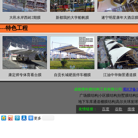
大邑水岸西岭2期膜
新都我的大学船帆膜
遂宁明星康年大酒店
---特色工程
康定师专体育看台膜
自贡长城硬面停车棚膜
江油中华御景通道膜
成都厚朴膜结构工程有限公司
蜀ICP备18
广场膜结构|小区膜结构|别墅膜结构
地下车库通道棚膜结构|高尔夫球发球
友情链接：
百度
谷歌
搜搜
更多