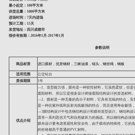
最小起定：100平方米
供货总量：1000平方米
进场时间：7天内进场
预计工期：15天
发货地址：四川成都市
报价有效期：2016年1月-2017年1月
参数说明
商品材质
进口膜材，优质钢材，三峡油漆，锚头，钢丝绳，钢板
适用范围
公交站台
质保期限
1年
---1、造型能力强，膜布是一种软性材料，它虽然柔软，但
遮阳材料。所以它是很多设计师做遮阳结构设计的首选材料
---2、膜材是一种无毒的高分子材料，它具有无味的特点，
是一种抗紫外线和反射光线极强的特点，而且使用寿命极强，
---3膜结构设计中包含钢结构设计和膜布造型设计。钢结构
震等一系列恶劣天气和自然破坏力的挑战。所以钢结构必须
优点介绍
膜布设计要考虑美观性和安全性，由于膜布的特殊性，它的
的价格都高于普通的PVC材料。