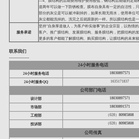
---4、膜结构的后期费用维护费用较低，钢结构后期做到定
道两年可以做一下防锈检查。膜布自身具有一定的自洁性，
部分的灰尘是可以被冲刷掉的，如果长期无雨水，使用单位
灰尘都能洗掉的。洗完之后就跟新的一样。所以膜结构也是
坚持“自身厚道做人，为客户朴实做事”的企业宗旨，以热情
服务承诺
客户。推广膜结构、发展膜结构、服务膜结构，把膜结构的
更多的客户都能了解膜结构、购买膜结构，让膜结构的未来
联系我们
-------------
24小时服务电话
18030897571
24小时服务电话
1635171837
24小时服务QQ
公司部门电话
18030897571
设计部
18030891571
市场部
（028）
80985808
工程部
（028）
80985808
投诉部
公司传真