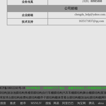
（028）
80985808
业务传真
公司邮箱
chengdu_help@yahoo.com.
企业邮箱
1635171837@qq.com
技术支持
ICP备18012241号-18
24小时电话：18030897571 地址：成都市武侯区人民南路四段19号16
膜结构|游泳池膜结构|售楼部膜结构|自行车棚膜结构|汽车车棚膜结构|舞台棚膜结构|屋
球发球台膜结构|收费站膜结构棚|亭子膜结构棚|体育看台膜结构棚|加油站膜结构棚|网
搜搜
雅虎
酷帝
MSNLIV
搜狐
网易
阿里巴巴
淘宝网
腾讯
alexa