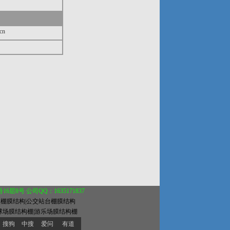
cn
层8号 公司QQ：1635171837
顶棚膜结构|公交站台棚膜结构
球场膜结构棚|游乐场膜结构棚
搜狗
中搜
爱问
有道